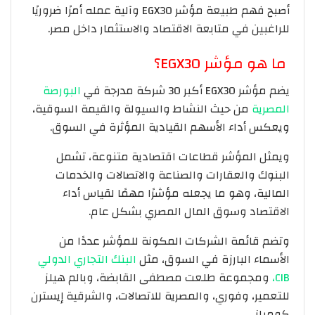
أصبح فهم طبيعة مؤشر EGX30 وآلية عمله أمرًا ضروريًا
للراغبين في متابعة الاقتصاد والاستثمار داخل مصر.
ما هو مؤشر EGX30؟
يضم مؤشر EGX30 أكبر 30 شركة مدرجة في
البورصة
المصرية
من حيث النشاط والسيولة والقيمة السوقية،
ويعكس أداء الأسهم القيادية المؤثرة في السوق.
ويمثل المؤشر قطاعات اقتصادية متنوعة، تشمل
البنوك والعقارات والصناعة والاتصالات والخدمات
المالية، وهو ما يجعله مؤشرًا مهمًا لقياس أداء
الاقتصاد وسوق المال المصري بشكل عام.
وتضم قائمة الشركات المكونة للمؤشر عددًا من
الأسماء البارزة في السوق، مثل
البنك التجاري الدولي
CIB،
ومجموعة طلعت مصطفى القابضة، وبالم هيلز
للتعمير، وفوري، والمصرية للاتصالات، والشرقية إيسترن
كومباني.