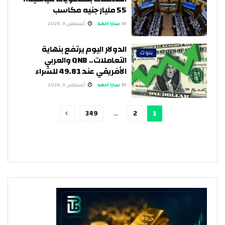
55 مليار جنيه مكاسب
BY
سارا أحمد
أغسطس 9, 2026
الدولار اليوم يرتفع بنهاية
بنوك
التعاملات.. QNB والعربي
الأفريقي عند 49.81 للشراء
BY
سارا أحمد
أغسطس 9, 2026
349
…
2
1