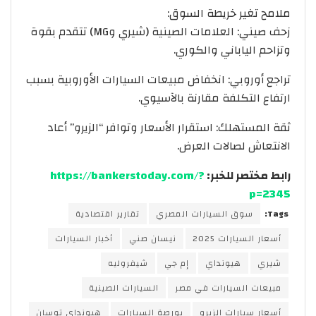
ملامح تغير خريطة السوق:
زحف صيني: العلامات الصينية (شيري وMG) تتقدم بقوة
وتزاحم الياباني والكوري.
تراجع أوروبي: انخفاض مبيعات السيارات الأوروبية بسبب
ارتفاع التكلفة مقارنة بالآسيوي.
ثقة المستهلك: استقرار الأسعار وتوافر “الزيرو” أعاد
الانتعاش لصالات العرض.
رابط مختصر للخبر:
https://bankerstoday.com/?
p=2345
Tags:
سوق السيارات المصري
تقارير اقتصادية
أسعار السيارات 2025
نيسان صني
أخبار السيارات
شيري
هيونداي
إم جي
شيفروليه
مبيعات السيارات في مصر
السيارات الصينية
أسعار سيارات الزيرو
بورصة السيارات
هيونداي توسان