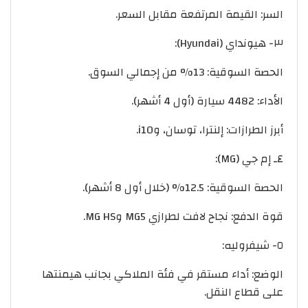
السر: القيمة المرتفعة مقابل السعر.
٣- هيونداي (Hyundai):
الحصة السوقية: 13% من إجمالي السوق.
الأداء: 4482 سيارة (أول 4 أشهر).
أبرز الطرازات: إلنترا، توسان، وi10.
٤ـ إم جي (MG):
الحصة السوقية: 12.5% (خلال أول 8 أشهر).
قوة الدفع: نجاح لافت لطرازي MG5 وMG HS.
٥- شيفروليه:
الوضع: أداء مستقر في فئة الملاكي بجانب هيمنتها
على قطاع النقل.