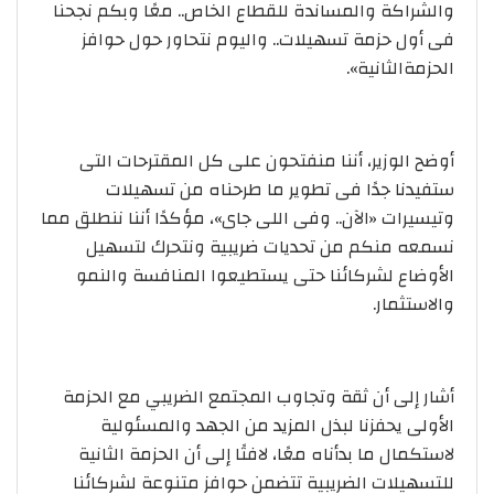
والشراكة والمساندة للقطاع الخاص.. معًا وبكم نجحنا
فى أول حزمة تسهيلات.. واليوم نتحاور حول حوافز
الحزمةالثانية».
أوضح الوزير، أننا منفتحون على كل المقترحات التى
ستفيدنا جدًا فى تطوير ما طرحناه من تسهيلات
وتيسيرات «الآن.. وفى اللى جاى»، مؤكدًا أننا ننطلق مما
نسمعه منكم من تحديات ضريبية ونتحرك لتسهيل
الأوضاع لشركائنا حتى يستطيعوا المنافسة والنمو
والاستثمار.
أشار إلى أن ثقة وتجاوب المجتمع الضريبي مع الحزمة
الأولى يحفزنا لبذل المزيد من الجهد والمسئولية
لاستكمال ما بدأناه معًا، لافتًا إلى أن الحزمة الثانية
للتسهيلات الضريبية تتضمن حوافز متنوعة لشركائنا