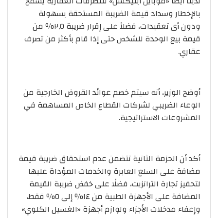
لدينا أيضًا «موبايل أبليكشن» للتصرفات العقارية يسمح
بالإخطار وسداد قيمة الضريبة المستحقة بسهولة
ودون أى تعقيدات، فضلاً على إقرار ضريبة ٢,٥٪ من
قيمة بيع الوحدة للشخص حتى إذا قام بأكثر من تصرف
عقاري.
أوضح الوزير، أنه سيتم خصم عوائد القروض الخارجية من
الوعاء الضريبي لشركات القطاع الخاص المساهمة في
المشروعات الاستراتيجية.
أكد أن الحزمة الثانية تتضمن عدم استحقاق ضريبة قيمة
مضافة على السلع العابرة والخدمات المؤداة عليها
لتحفيز تجارة الترانزيت، فضلًا على خفض ضريبة القيمة
المضافة على الأجهزة الطبية من ١٤٪ إلى ٥٪ فقط،
وإعفاء مدخلات الأجزاء ولوازم أجهزة «الغسيل الكلوي»