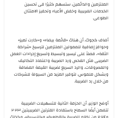
الملتزمين والدائمين، ستسهم كثيرًا فى تحسين
الخدمات الضريبية وخفض الأعباء وتحفيز الامتثال
الطوعى.
أضاف كجوك، أن هناك «قائمة بيضاء» و«كارت تميز»
وحوافز إضافية للممولين الملتزمين لترسيخ «شراكة
الثقة»، فضلاً على تيسير وتبسيط وتسريع إجراءات العمل
الضريبى مثل الفحص ورد الضريبة واعتماد التكاليف
والمصروفات، والرد السريع لضريبة القيمة المضافة
وبشكل ملموس، لتوفير المزيد من السيولة للشركات
من خلال رد الضريبة.
أوضح الوزير، أن الحزمة الثانية للتسهيلات الضريبية
تتضمن أيضًا السماح باستفادة الفترتين الضريبيتين ٢٠٢٣
و٢٠٢٤ من نظام الضريبة «القطعية» و«النسبية»، وكذلك