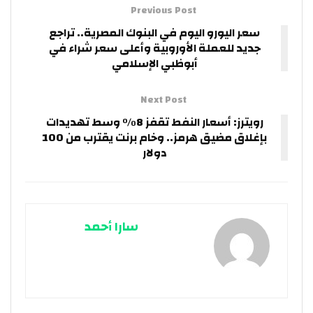
Previous Post
سعر اليورو اليوم في البنوك المصرية.. تراجع
جديد للعملة الأوروبية وأعلى سعر شراء في
أبوظبي الإسلامي
Next Post
رويترز: أسعار النفط تقفز 8% وسط تهديدات
بإغلاق مضيق هرمز.. وخام برنت يقترب من 100
دولار
سارا أحمد