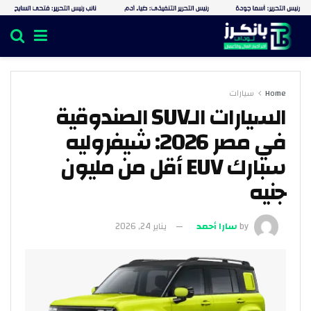
Home
سيارات
السيارات الـSUV الصندوقية
في مصر 2026: شيفروليه
سبارك EUV أقل من مليون
جنيه
by
سارا أحمد
يناير 24, 2026