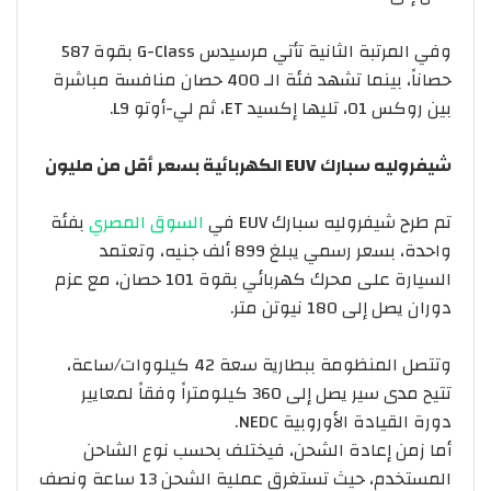
وفي المرتبة الثانية تأتي مرسيدس G-Class بقوة 587
حصاناً، بينما تشهد فئة الـ 400 حصان منافسة مباشرة
بين روكس 01، تليها إكسيد ET، ثم لي-أوتو L9.
شيفروليه
سبارك
EUV
الكهربائية
بسعر
أقل
من
مليون
تم طرح شيفروليه سبارك EUV في
السوق المصري
بفئة
واحدة، بسعر رسمي يبلغ 899 ألف جنيه، وتعتمد
السيارة على محرك كهربائي بقوة 101 حصان، مع عزم
دوران يصل إلى 180 نيوتن متر.
وتتصل المنظومة ببطارية سعة 42 كيلووات/ساعة،
تتيح مدى سير يصل إلى 360 كيلومتراً وفقاً لمعايير
دورة القيادة الأوروبية NEDC.
أما زمن إعادة الشحن، فيختلف بحسب نوع الشاحن
المستخدم، حيث تستغرق عملية الشحن 13 ساعة ونصف