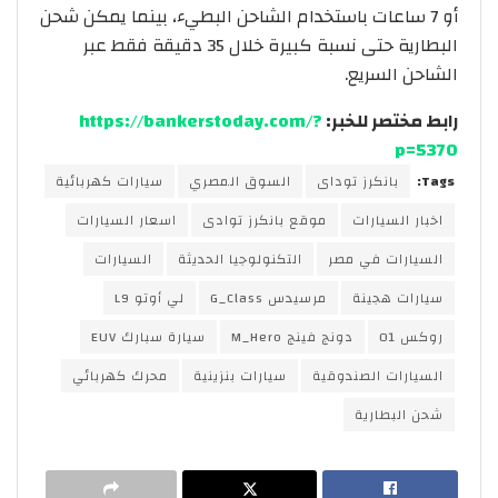
أو 7 ساعات باستخدام الشاحن البطيء، بينما يمكن شحن
البطارية حتى نسبة كبيرة خلال 35 دقيقة فقط عبر
الشاحن السريع.
رابط مختصر للخبر:
https://bankerstoday.com/?
p=5370
Tags:
بانكرز توداى
السوق المصري
سيارات كهربائية
اخبار السيارات
موقع بانكرز توادى
اسعار السيارات
السيارات في مصر
التكنولوجيا الحديثة
السيارات
سيارات هجينة
مرسيدس G_Class
لي أوتو L9
روكس 01
دونج فينج M_Hero
سيارة سبارك EUV
السيارات الصندوقية
سيارات بنزينية
محرك كهربائي
شحن البطارية