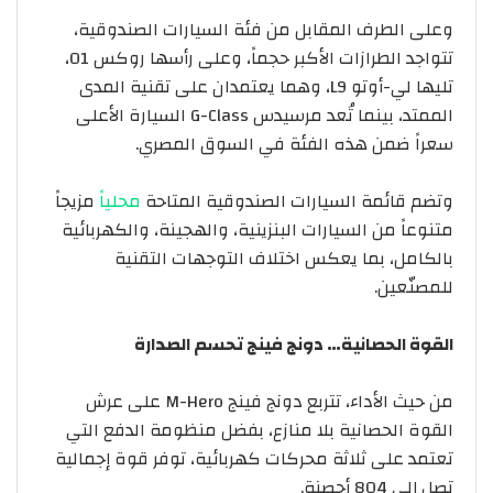
وعلى الطرف المقابل من فئة السيارات الصندوقية،
تتواجد الطرازات الأكبر حجماً، وعلى رأسها روكس 01،
تليها لي-أوتو L9، وهما يعتمدان على تقنية المدى
الممتد، بينما تُعد مرسيدس G-Class السيارة الأعلى
سعراً ضمن هذه الفئة في السوق المصري.
وتضم قائمة السيارات الصندوقية المتاحة
محلياً
مزيجاً
متنوعاً من السيارات البنزينية، والهجينة، والكهربائية
بالكامل، بما يعكس اختلاف التوجهات التقنية
للمصنّعين.
القوة
الحصانية
…
دونج
فينج
تحسم
الصدارة
من حيث الأداء، تتربع دونج فينج M-Hero على عرش
القوة الحصانية بلا منازع، بفضل منظومة الدفع التي
تعتمد على ثلاثة محركات كهربائية، توفر قوة إجمالية
تصل إلى 804 أحصنة.