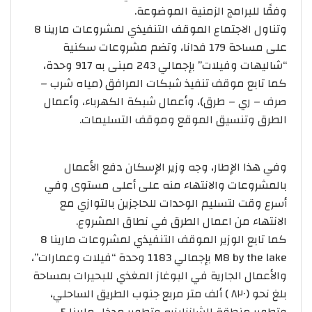
وفقًا للبرامج الزمنية الموضوعة.
وتناول الاجتماع الموقف التنفيذي لمشروعات مارينا 8
على مساحة 179 فدانا، وتضم مشروعات سكنية
“شاليهات وفيلات” بإجمالي 243 مبنى به 917 وحدة،
كما تابع موقف تنفيذ شبكات المرافق (مياه شرب –
صرف – ري – طرق)، وأعمال شبكة الكهرباء، وأعمال
الطرق وتنسيق الموقع وموقف التسليمات.
وفي هذا الإطار، وجه وزير الإسكان دفع الأعمال
بالمشروعات والانتهاء منه على أعلى مستوى وفي
أسرع وقت لتسليم الوحدات للحاجزين بالتوازي مع
الانتهاء من اعمال الطرق في نطاق المشروع.
كما تابع الوزير الموقف التنفيذي لمشروعات مارينا 8
M8 by the lake بإجمالي 1183 وحدة “فيلات وعمارات”،
والأعمال الجارية في البوغاز المغذي للبحيرات بمساحة
بلغ نحو (٨٢٠ ) ألف متر مربع جنوب الطريق الساحلي،
وتطوير منطقة الشانزليزيه وتطوير مدخل مارينا 5 .