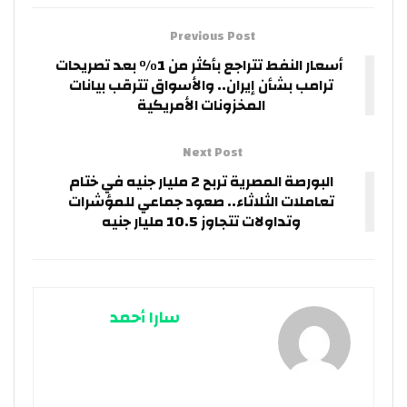
Previous Post
أسعار النفط تتراجع بأكثر من 1% بعد تصريحات
ترامب بشأن إيران.. والأسواق تترقب بيانات
المخزونات الأمريكية
Next Post
البورصة المصرية تربح 2 مليار جنيه في ختام
تعاملات الثلاثاء.. صعود جماعي للمؤشرات
وتداولات تتجاوز 10.5 مليار جنيه
سارا أحمد