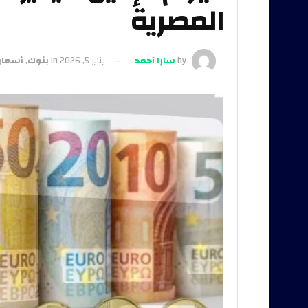
المصرية
by
سارا أحمد
يناير 5, 2026
in
بنوك
,
أسعار