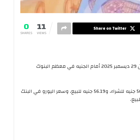
0
11
Share on Twitter
SHARES
VIEWS
استقر سعر اليورو فى بداية تعاملات اليوم الأثنين 29 ديسمبر 2025 أمام الجنيه في معظم البنوك
وبلغ سعر اليورو في البنك المركزي المصري 56.01 جنيه للشراء، و56.19 جنيه للبيع، وسعر اليورو في البنك