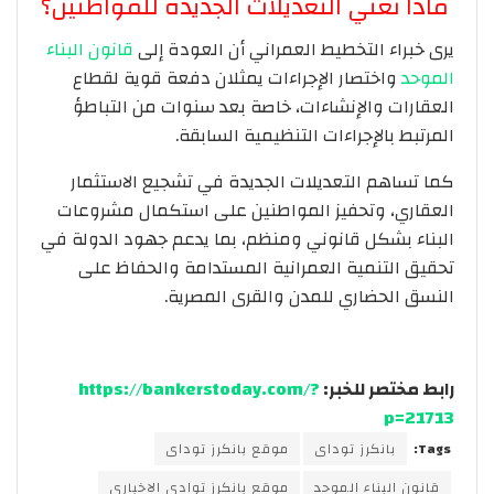
ماذا تعني التعديلات الجديدة للمواطنين؟
يرى خبراء التخطيط العمراني أن العودة إلى
قانون البناء
الموحد
واختصار الإجراءات يمثلان دفعة قوية لقطاع
العقارات والإنشاءات، خاصة بعد سنوات من التباطؤ
المرتبط بالإجراءات التنظيمية السابقة.
كما تساهم التعديلات الجديدة في تشجيع الاستثمار
العقاري، وتحفيز المواطنين على استكمال مشروعات
البناء بشكل قانوني ومنظم، بما يدعم جهود الدولة في
تحقيق التنمية العمرانية المستدامة والحفاظ على
النسق الحضاري للمدن والقرى المصرية.
رابط مختصر للخبر:
https://bankerstoday.com/?
p=21713
Tags:
بانكرز توداى
موقع بانكرز توداى
قانون البناء الموحد
موقع بانكرز توادى الاخبارى