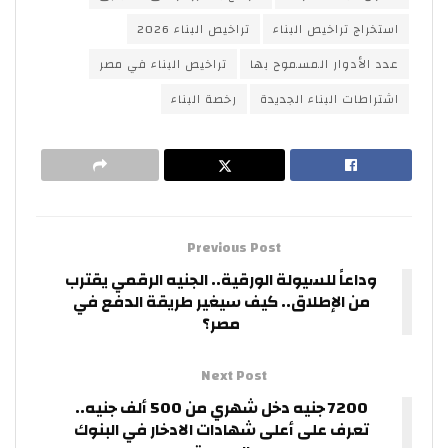
استخراج تراخيص البناء
تراخيص البناء 2026
عدد الأدوار المسموح بها
تراخيص البناء في مصر
اشتراطات البناء الجديدة
رخصة البناء
Previous Post
وداعاً للسيولة الورقية.. الجنيه الرقمي يقترب
من الإطلاق.. كيف سيغير طريقة الدفع في
مصر؟
Next Post
7200 جنيه دخل شهري من 500 ألف جنيه..
تعرف على أعلى شهادات الادخار في البنوك