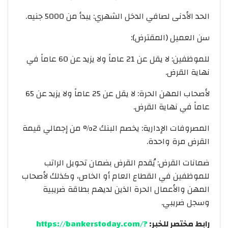
الحد الأدنى لصافي الدخل الشهري: يبدأ من 5000 جنيه.
سن العميل (المقترض):
للموظفين: لا يقل عن 21 عاماً ولا يزيد عن 60 عاماً في
نهاية القرض.
لأصحاب المهن الحرة: لا يقل عن 25 عاماً ولا يزيد عن 65
عاماً في نهاية القرض.
المصروفات الإدارية: يخصم البنك 2% من إجمالي قيمة
القرض مرة واحدة.
ضمانات القرض: يُقدم القرض بضمان تحويل الراتب
للموظفين في القطاع العام أو الخاص، وكذلك لأصحاب
المهن والأعمال الحرة الذين لديهم بطاقة ضريبية
وسجل ضريبي.
رابط مختصر للخبر:
https://bankerstoday.com/?