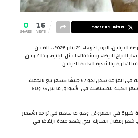
0
16
Share on Twitter
SHARES
VIEWS
في الأسواق المحلية وبورصة الدواجن، اليوم الأربعاء 21 يناير 2026، حالة من
عار الفراخ البيضاء ومشتقاتها مثل البانيه، وذلك وفق
ف التجارية والشعبة العامة للدواجن.
وأعلنت بورصة الدواجن أن سعر كيلو الفراخ البيضاء في المزرعة سجل نحو 67 جنيهًا كسعر بيع بالجملة،
مقابل 68 جنيهًا خلال تعاملات أمس، بينما تراوح سعر الكيلو للمستهلك في الأسواق ما بين 75 و80
كبيرة في المعروض، وهو ما ساهم في تراجع الأسعار
ب شهر رمضان المبارك الذي يشهد عادة ارتفاعًا في