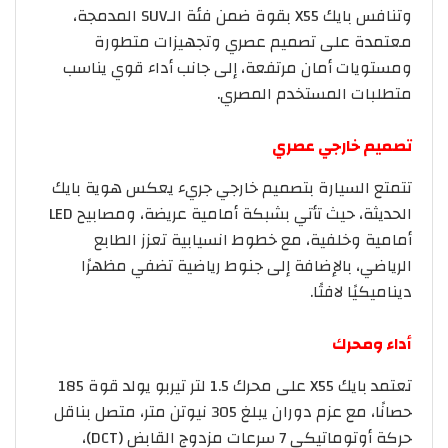
وتنافس بايك X55 بقوة ضمن فئة الـSUV المدمجة،
معتمدة على تصميم عصري وتجهيزات متطورة
ومستويات أمان مرتفعة، إلى جانب أداء قوي يناسب
متطلبات المستخدم المصري.
تصميم خارجي عصري
تتمتع السيارة بتصميم خارجي جريء يعكس هوية بايك
الحديثة، حيث تأتي بشبكة أمامية عريضة، ومصابيح LED
أمامية وخلفية، مع خطوط انسيابية تعزز الطابع
الرياضي، بالإضافة إلى جنوط رياضية تضفي مظهرًا
ديناميكيًا لافتًا.
أداء ومحرك
تعتمد بايك X55 على محرك 1.5 لتر تيربو يولد قوة 185
حصانًا، مع عزم دوران يبلغ 305 نيوتن متر، متصل بناقل
حركة أوتوماتيكي 7 سرعات مزدوج القابض (DCT)،