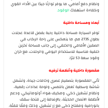
ونظام دفع أمامي، ما يوفر توازنًا جيدًا بين الأداء القوي
وكفاءة استهلاك
الوقود.
أبعاد ومساحة داخلية
توفر السيارة مساحة داخلية رحبة بفضل قاعدة عجلات
بطول 2735 مم، ما ينعكس على راحة الركاب في
الصفين الأمامي والخلفي، إلى جانب مساحة تخزين
خلفية مناسبة للاستخدام اليومي والرحلات، مع خزان
وقود سعة 53 لترًا.
مقصورة داخلية وأنظمة ترفيه
تأتي المقصورة بتصميم عصري وخامات جيدة، وتشمل
شاشة وسطية تعمل باللمس، ولوحة عدادات رقمية،
ونظام تشغيل ذكي، ومكيف هواء أوتوماتيكي، ودعم
لأنظمة الاتصال الحديثة، بالإضافة إلى فتحة سقف
بانورامية ومفتاح ذكي مع زر تشغيل، وذلك وفقًا للفئة.