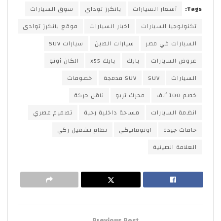
Tags:
أسعار السيارات
بانكرز توداي
سوق السيارات
تكنولوجيا السيارات
اخبار السيارات
موقع بانكرز توادى
السيارات في مصر
سيارات الصين
سيارات SUV
عروض السيارات
بايك
بايك x55
الكان أوتو
السيارات
SUV
SUV مدمجة
خصومات
خصم 100 ألف
محرك تربو
ناقل حركة
انظمة السيارات
مساحة داخلية رحبة
تصميم عصري
خامات جيدة
اوتوماتيكي
نظام تشغيل زكي
العلامة الصينية
Previous Post