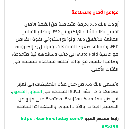
عوامل الأمان والسلامة
زُودت بايك X55 بحزمة متكاملة من أنظمة الأمان،
تشمل نظام الثبات الإلكتروني ESP، ونظام الفرامل
المانعة للانغلاق ABS، وتوزيع إلكتروني لقوة الفرامل
EBD، ومساعد صعود المرتفعات، وفرامل يد إلكترونية
مع خاصية Auto Hold، إلى جانب وسائد هوائية متعددة،
وكاميرا خلفية، مع توافر أنظمة مساعدة متقدمة في
الفئات الأعلى.
وتسعى بايك X55 من خلال هذه التخفيضات إلى تعزيز
مكانتها داخل فئة الـSUV المدمجة في
السوق المصري
،
في ظل المنافسة المتزايدة، معتمدة على مزيج من
التصميم الجذاب، والأداء القوي، والتجهيزات الشاملة.
رابط مختصر للخبر:
https://bankerstoday.com/?
p=5348