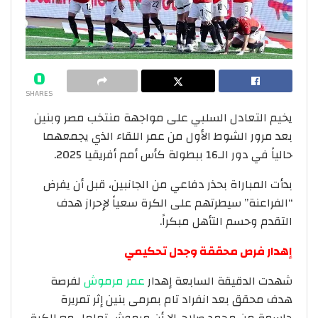
0
SHARES
يخيم التعادل السلبي على مواجهة منتخب مصر وبنين
بعد مرور الشوط الأول من عمر اللقاء الذي يجمعهما
حالياً في دور الـ16 ببطولة كأس أمم أفريقيا 2025.
بدأت المباراة بحذر دفاعي من الجانبين، قبل أن يفرض
“الفراعنة” سيطرتهم على الكرة سعياً لإحراز هدف
التقدم وحسم التأهل مبكراً.
إهدار فرص محققة وجدل تحكيمي
شهدت الدقيقة السابعة إهدار
عمر مرموش
لفرصة
هدف محقق بعد انفراد تام بمرمى بنين إثر تمريرة
حاسمة من محمد صلاح، إلا أن مرموش تعامل مع الكرة