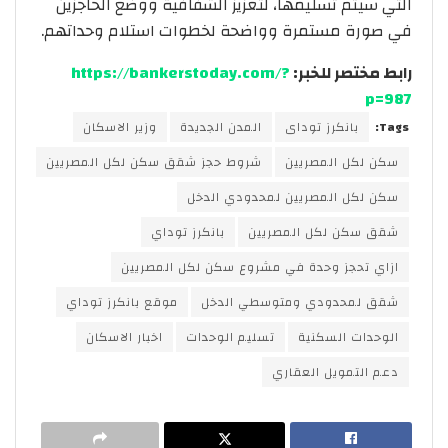
التي سيتم تسليمها، لتعزيز الشفافية ووضع الحاجزين
في صورة مستمرة وواضحة لخطوات استلام وحداتهم.
رابط مختصر للخبر:
https://bankerstoday.com/?
p=987
Tags:
بانكرز توداى
المدن الجديدة
وزير الاسكان
سكن لكل المصريين
شروط حجز شقق سكن لكل المصريين
سكن لكل المصريين لمحدودي الدخل
شقق سكن لكل المصريين
بانكرز توداي
ازاي تحجز وحدة في مشروع سكن لكل المصريين
شقق لمحدودي ومتوسطي الدخل
موقع بانكرز توداي
الوحدات السكنية
تسليم الوحدات
اخبار الاسكان
دعم التمويل العقاري