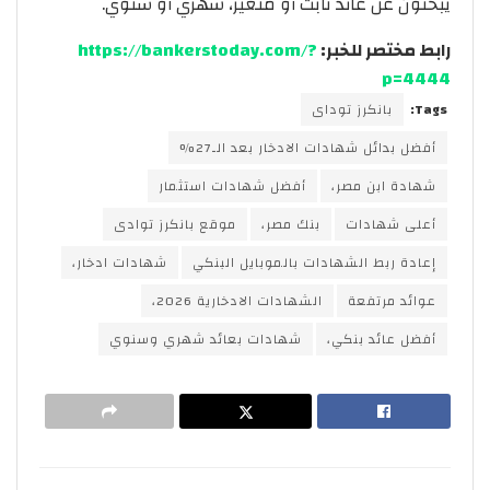
يبحثون عن عائد ثابت أو متغير، شهري أو سنوي.
رابط مختصر للخبر:
https://bankerstoday.com/?
p=4444
Tags:
بانكرز توداى
أفضل بدائل شهادات الادخار بعد الـ27%
شهادة ابن مصر،
أفضل شهادات استثمار
أعلى شهادات
بنك مصر،
موقع بانكرز توادى
إعادة ربط الشهادات بالموبايل البنكي
شهادات ادخار،
عوائد مرتفعة
الشهادات الادخارية 2026،
أفضل عائد بنكي،
شهادات بعائد شهري وسنوي