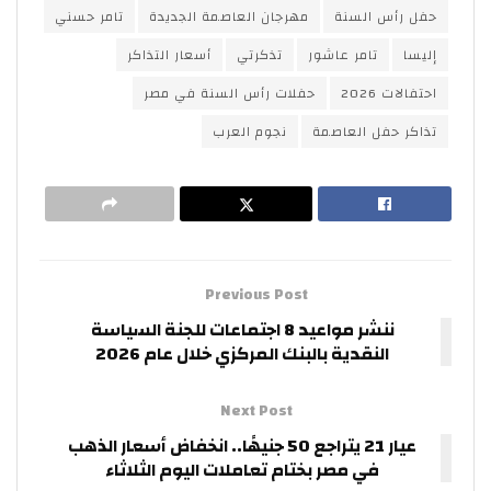
حفل رأس السنة
مهرجان العاصمة الجديدة
تامر حسني
إليسا
تامر عاشور
تذكرتي
أسعار التذاكر
احتفالات 2026
حفلات رأس السنة في مصر
تذاكر حفل العاصمة
نجوم العرب
Previous Post
ننشر مواعيد 8 اجتماعات للجنة السياسة
النقدية بالبنك المركزي خلال عام 2026
Next Post
عيار 21 يتراجع 50 جنيهًا.. انخفاض أسعار الذهب
في مصر بختام تعاملات اليوم الثلاثاء