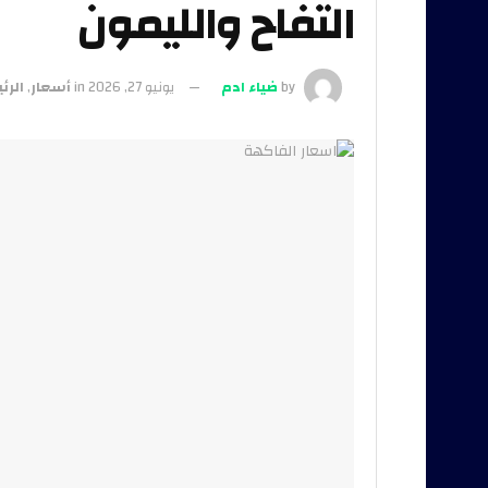
التفاح والليمون
by
ضياء ادم
يونيو 27, 2026
in
أسعار
,
الرئ