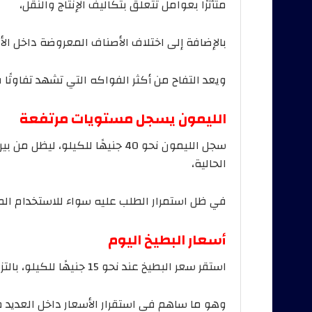
متأثرًا بعوامل تتعلق بتكاليف الإنتاج والنقل،
بالإضافة إلى اختلاف الأصناف المعروضة داخل ال
ويعد التفاح من أكثر الفواكه التي تشهد تفاوتًا
الليمون يسجل مستويات مرتفعة
سجل الليمون نحو 40 جنيهًا للكيلو
الحالية،
في ظل استمرار الطلب عليه سواء للاستخدام المنز
أسعار البطيخ اليوم
استقر سعر البطيخ عند نحو 15 جنيهًا للكيلو، بالتزامن مع زيادة المعروض ودخول موسم الإنتاج الصيفي،
وهو ما ساهم في استقرار الأسعار داخل العديد م