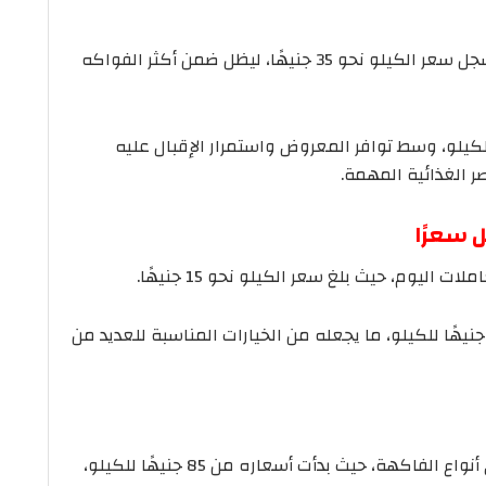
حافظ الموز على استقراره داخل الأسواق، حيث سجل سعر الكيلو نحو 35 جنيهًا، ليظل ضمن أكثر الفواكه
 البرتقال عند مستوى 18 جنيهًا للكيلو، وسط توافر المعروض واستمرار الإقبال عليه
ر الغذائية المهمة.
ل سعرًا
اليوم، حيث بلغ سعر الكيلو نحو 15 جنيهًا.
ما سجل الأناناس مستوى سعريًا مماثلًا عند 15 جنيهًا للكيلو، ما يجعله من الخيارات المناسبة للعديد من
واصل التفاح تسجيل أسعار مرتفعة مقارنة بباقي أنواع الفاكهة، حيث بدأت أسعاره من 85 جنيهًا للكيلو،