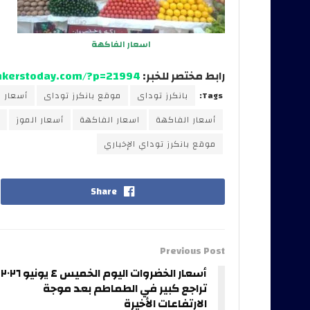
اسعار الفاكهة
رابط مختصر للخبر:
ankerstoday.com/?p=21994
Tags:
بانكرز توداى
موقع بانكرز توداى
أسعار 
أسعار الفاكهة
اسعار الفاكهة
أسعار الموز
موقع بانكرز توداي الإخباري
Share
Previous Post
أسعار
تراجع كبير في الطماطم بعد موجة
الارتفاعات الأخيرة