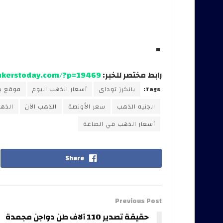
رابط مختصر للخبر:
ankerstoday.com/?p=19469
Tags:
بانكرز توداى
أسعار الذهب اليوم
موقع با
الجنيه الذهب
سعر الأونصة
الذهب الآن
الذه
أسعار الذهب في الصاغة
Share
Previous Post
حقيقة تصدير 110 آلاف طن دواجن مجمدة