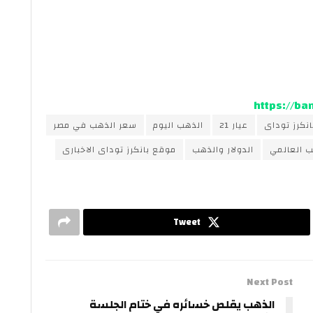
https://b
نكرز توداى
عيار 21
الذهب اليوم
سعر الذهب في مصر
ب العالمي
الدولار والذهب
موقع بانكرز توداى الاخبارى
Tweet
Next Post
الذهب يقلص خسائره في ختام الجلسة