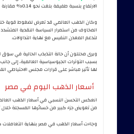
الارتفاع بنسبة طفيفة بلغت نحو 0.14% مقارنة بإغلاق أمس، لتسجل نحو 4722 دولارًا للأونصة.
وكان الذهب العالمي قد تعرض لضغوط قوية خلال تع
المخاوف من استمرار السياسة النقدية المتشددة 
لتدعم المعدن النفيس مع نهاية التداولات.
ويرى محللون أن حالة التذبذب الحالية في سوق
بسبب التوترات الجيوسياسية العالمية، إلى جانب 
لها تأثير مباشر على قرارات مجلس الاحتياطي الفي
أسعار الذهب اليوم في مصر
انعكس التحسن النسبي في أسعار الذهب العالم
من تعويض جزء كبير من خسائرها المسجلة خلال ت
وجاءت أسعار الذهب في مصر بنهاية التعاملات كا