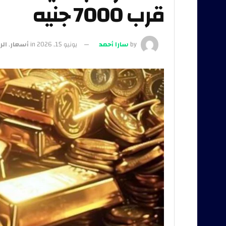
قرب 7000 جنيه
by
سارا أحمد
يونيو 15, 2026
in
أسعار
,
الر