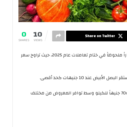
0
10
Share on Twitter
SHARES
VIEWS
شهدت أسعار الخضروات في سوق العبور استقراراً ملحوظاً في ختام تعاملات عام 2025، حيث تراوح سعر
قائمة الأسعار بتراوحها بين 60 و70 جنيهاً للكيلو وسط توافر المعروض من مختلف