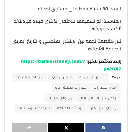
العدد: 90 نسخة فقط على مستوى العالم.
المناسبة: تم تصميمها للاحتفال بذكرى ميلاد فيرديناند
ألكسندر بورشه.
تبرز كقطعة تجمع بين الابتكار الهندسي والتاريخ العريق
للعلامة الألمانية.
رابط مختصر للخبر:
https://bankerstoday.com/?
p=2042
Tags:
أسعار السيارات
بانكرز توداي
سيارات كهربائية
أخبار السيارات
سيارات صينية زيرو
أرخص سيارات في مصر
بي واي دي F3
بي واي دي هان
بورشه 911 GT3
تكنولوجيا وسيارات