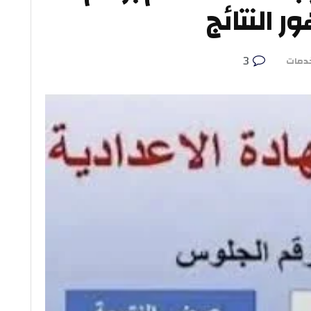
النتائج
3
دمات