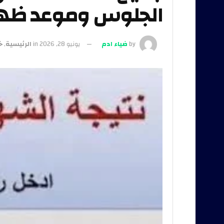
الجلوس وموعد ظهور 
by
ضياء ادم
يونيو 28, 2026
in
الرئيسية
,
خ