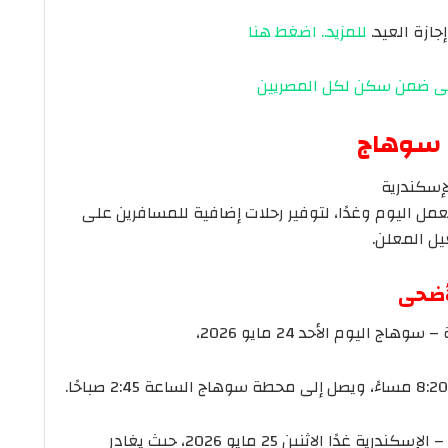
جازة العيد.
للمزيد.. اضغط هنا
ى سوهاج
إسكندرية
مل اليوم وغدًا، لتوفير رحلات إضافية للمسافرين على
ل المعلن.
لأضحى
تشغيل القطار رقم 2271 مكيف على خط سوهاج – الإسكندرية غدًا الاثنين 25 مايو 2026، حيث يغادر