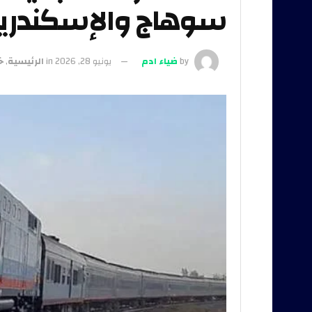
سوهاج والإسكندري
by
ضياء ادم
يونيو 28, 2026
in
الرئيسية
,
خ