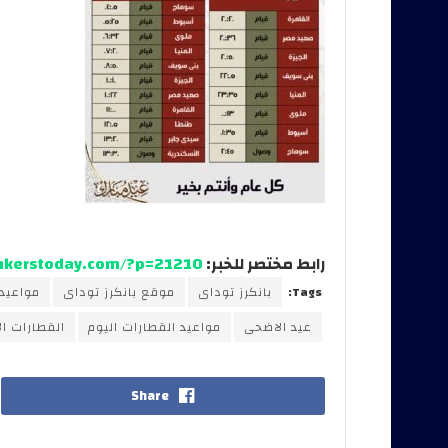
رابط مختصر للخبر:
ankerstoday.com/?p=21210
Tags:
بانكرز توداى
موقع بانكرز توداى
مواعيد 
عيد الاضحى
مواعيد القطارات اليوم
القطارات ال
Share