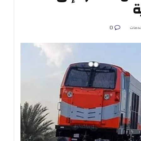
ة
0
دمات