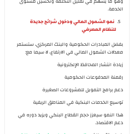
وهو ما يسهم في تقليل التكلفة وتحسين مستوى
الخدمة.
نمو الشمول المالي ودخول شرائح جديدة
للنظام المصرفي
بفضل المبادرات الحكومية والبنك المركزي، ستستمر
معدلات الشمول المالي في الارتفاع، لا سيما مع:
زيادة انتشار المحافظ الإلكترونية
رقمنة المدفوعات الحكومية
دعم برامج التمويل للمشروعات الصغيرة
توسيع الخدمات البنكية في المناطق الريفية
هذا النمو سيعزز حجم القطاع البنكي ويزيد دوره في
دعم الاقتصاد.