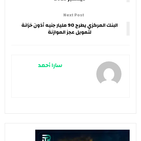
Next Post
البنك المركزي يطرح 90 مليار جنيه أذون خزانة
لتمويل عجز الموازنة
سارا أحمد