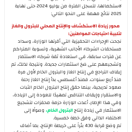
لاستكمالها، لتسجل الفترة من يوليو 2024 حتى نهاية
2025 نتائج مهمة على النحو التالي:
محور زيادة الاستكشاف والإنتاج المحلي للبترول والغاز
لتلبية احتياجات المواطنين:
نجحت الإجراءات التحفيزية التي أقرتها الوزارة، وسداد
مستحقات الشركاء الأجانب الشهرية، وتسوية المتراكم
عن فترات سابقة، في استعادة ثقة شركاء الاستثمار
وتشجيعهم على ضخ استثمارات جديدة. ونتيجة لذلك، تم
إيقاف التراجع في إنتاج الغاز والبترول الخام لأول مرة
منذ أربع سنوات. فمنذ أغسطس، بدأ إنتاج الغاز رحلة
صعود تدريجية، بينما حقق إنتاج البترول الخام الثبات
والاستقرار وإيقاف التناقص تمهيدًا للعودة إلى الزيادة،
وفي هذا الإطار، أعدت الوزارة حزمة محفزات لتشجيع
الاستثمار في زيادة إنتاج
البترول الخام،
وصولًا إلى
الاكتفاء الذاتي وفق خطة خمسية.
تم وضع قرابة 430 بئراً على خريطة الإنتاج، بما أضاف