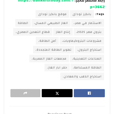
رابط مختصر للخبر:
https://bankerstoday.com/?
p=3662
Tags:
بانكرز توداى
موقع بانكرز توداى
الاستثمار في مصر،
الغاز الطبيعي المسال،
الطاقة
بترول مصر 2025،
إنتاج الغاز
قطاع التعدين المصري،
مشروعات البتروكيماويات،
أمن الطاقة،
استخراج البترول،
تطوير الطاقة المتجددة،
الصناعات التعدينية،
مجمعات الغاز المصرية،
الطاقة المستدامة،
حفر آبار الغاز،
استخراج الذهب والمعادن.