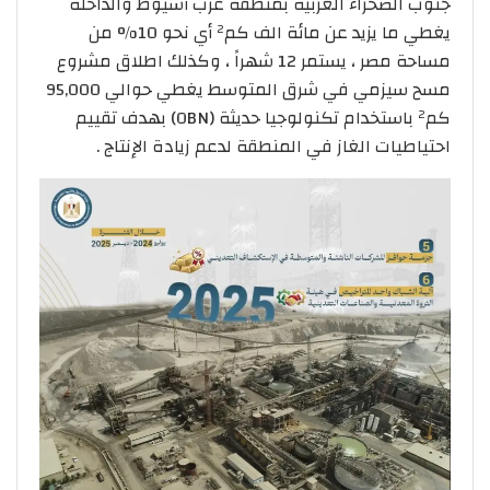
جنوب الصحراء الغربية بمنطقة غرب أسيوط والداخلة
يغطي ما يزيد عن مائة الف كم² أي نحو 10% من
مساحة مصر ، يستمر 12 شهراً ، وكذلك اطلاق مشروع
مسح سيزمي في شرق المتوسط يغطي حوالي 95,000
كم² باستخدام تكنولوجيا حديثة (OBN) بهدف تقييم
احتياطيات الغاز في المنطقة لدعم زيادة الإنتاج .