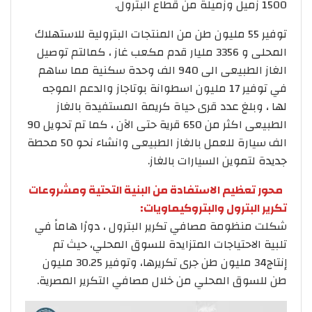
1500 زميل وزميلة من قطاع البترول.
توفير 55 مليون طن من المنتجات البترولية للاستهلاك
المحلى و 3356 مليار قدم مكعب غاز ، كمالتم توصيل
الغاز الطبيعى الى 940 الف وحدة سكنية مما ساهم
في توفير 17 مليون اسطوانة بوتاجاز والدعم الموجه
لها ، وبلغ عدد قرى حياة كريمة المستفيدة بالغاز
الطبيعى اكثر من 650 قرية حتى الآن ، كما تم تحويل 90
الف سيارة للعمل بالغاز الطبيعى وانشاء نحو 50 محطة
جديدة لتموين السيارات بالغاز.
محور تعظيم الاستفادة من البنية التحتية ومشروعات
تكرير البترول والبتروكيماويات:
شكلت منظومة مصافي تكرير البترول ، دورًا هاماً في
تلبية الاحتياجات المتزايدة للسوق المحلي، حيث تم
إنتاج34 مليون طن جرى تكريرها، وتوفير 30.25 مليون
طن للسوق المحلي من خلال مصافي التكرير المصرية.