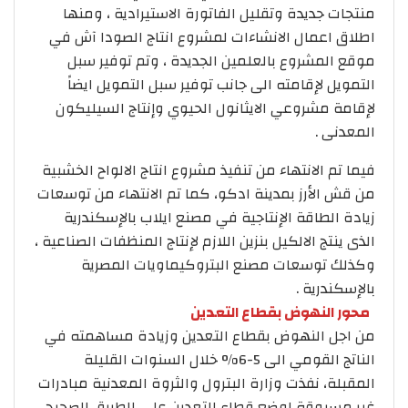
منتجات جديدة وتقليل الفاتورة الاستيرادية ، ومنها
اطلاق اعمال الانشاءات لمشروع انتاج الصودا آش في
موقع المشروع بالعلمين الجديدة ، وتم توفير سبل
التمويل لإقامته الى جانب توفير سبل التمويل ايضاً
لإقامة مشروعي الايثانول الحيوي وإنتاج السيليكون
المعدنى .
فيما تم الانتهاء من تنفيذ مشروع انتاج الالواح الخشبية
من قش الأرز بمدينة ادكو، كما تم الانتهاء من توسعات
زيادة الطاقة الإنتاجية في مصنع ايلاب بالإسكندرية
الذى ينتج الالكيل بنزين اللازم لإنتاج المنظفات الصناعية ،
وكذلك توسعات مصنع البتروكيماويات المصرية
بالإسكندرية .
محور النهوض بقطاع التعدين
من اجل النهوض بقطاع التعدين وزيادة مساهمته في
الناتج القومي الى 5-6% خلال السنوات القليلة
المقبلة، نفذت وزارة البترول والثروة المعدنية مبادرات
غير مسبوقة لوضع قطاع التعدين على الطريق الصحيح