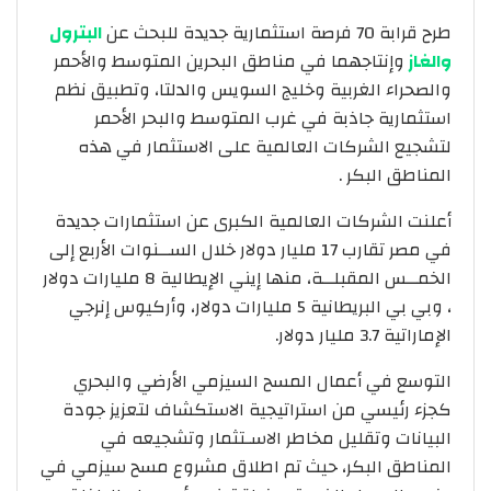
طرح قرابة 70 فرصة استثمارية جديدة للبحث عن
البترول
والغاز
وإنتاجهما في مناطق البحرين المتوسط والأحمر
والصحراء الغربية وخليج السويس والدلتا، وتطبيق نظم
استثمارية جاذبة في غرب المتوسط والبحر الأحمر
لتشجيع الشركات العالمية على الاستثمار في هذه
المناطق البكر .
أعلنت الشركات العالمية الكبرى عن استثمارات جديدة
في مصر تقارب 17 مليار دولار خلال الســنوات الأربع إلى
الخمــس المقبلــة، منها إيني الإيطالية 8 مليارات دولار
، وبي بي البريطانية 5 مليارات دولار، وأركيوس إنرجي
الإماراتية 3.7 مليار دولار.
التوسع في أعمال المسح السيزمي الأرضي والبحري
كجزء رئيسي من استراتيجية الاستكشاف لتعزيز جودة
البيانات وتقليل مخاطر الاسـتثمار وتشجيعه في
المناطق البكر، حيث تم اطلاق مشروع مسح سيزمي في