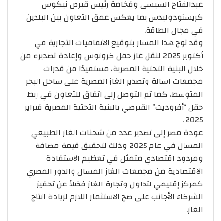
عبدالفتاح السيسى وفخامة رئيس قبرص نيكوس
كريستودوليدس بما يعكس عمق التعاون بين البلدين
في مجال الطاقة.
وقد توج هذا المسار بتوقيع الاتفاقيات التجارية في
أكتوبر 2025 لنقل غاز حقل كرونوس وإعادة تصديره من
خلال البنية التحتية المصرية، مستفيدًا من قدرات
مجمعات اسالة وتصدير الغاز المصرية على ساحل البحر
المتوسط، كما تم التوصل إلى اتفاق للتعاون في ربط
حقل “أفروديت” القبرصي بالبنية التحتية المصرية فبراير
2025 .
عودة مصر إلى تصدير عدد من شحنات الغاز الطبيعي
المسال في عام 2025 وذلك لتحقيق قيمة مضافة
ومردود اقتصادي متمثل في تعظيم الاستفادة
الاقتصادية من مجمعات الغاز المسال والدور المصري
كمركز إقليمي لتداول وتجارة الغاز فضلاً عن تحفيز
الشركاء الأجانب على ضخ الاستثمار اللازم لزيادة انتاج
الغاز.