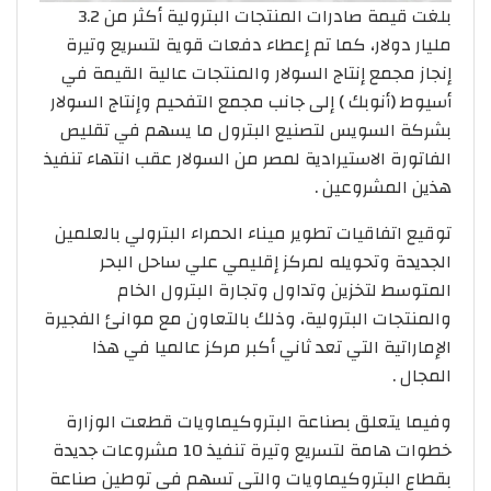
بلغت قيمة صادرات المنتجات البترولية أكثر من 3.2
مليار دولار، كما تم إعطاء دفعات قوية لتسريع وتيرة
إنجاز مجمع إنتاج السولار والمنتجات عالية القيمة في
أسيوط (أنوبك ) إلى جانب مجمع التفحيم وإنتاج السولار
بشركة السويس لتصنيع البترول ما يسهم في تقليص
الفاتورة الاستيرادية لمصر من السولار عقب انتهاء تنفيذ
هذين المشروعين .
توقيع اتفاقيات تطوير ميناء الحمراء البترولي بالعلمين
الجديدة وتحويله لمركز إقليمي علي ساحل البحر
المتوسط لتخزين وتداول وتجارة البترول الخام
والمنتجات البترولية، وذلك بالتعاون مع موانئ الفجيرة
الإماراتية التي تعد ثاني أكبر مركز عالميا في هذا
المجال .
وفيما يتعلق بصناعة البتروكيماويات قطعت الوزارة
خطوات هامة لتسريع وتيرة تنفيذ 10 مشروعات جديدة
بقطاع البتروكيماويات والتي تسهم في توطين صناعة