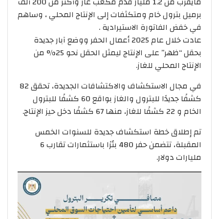
مايقرب من 1.2 مليار قدم مكعب غاز وأكثر من 200 ألف
برميل بترول خام ومتكثفات إلى الإنتاج المحلي ، وساهم
في خفض الفاتورة الاستيرادية .
عادت خلال عام 2025 أعمال الحفر ووضع آبار جديدة
بحقل “ظهر” على الإنتاج ليمثل الحقل نحو 25% من
الإنتاج المحلي للغاز.
في مجال الاستكشاف والاكتشافات الجديدة، تحقق 82
كشفًا جديدًا للبترول والغاز بواقع 60 كشفًا للبترول
الخام و 22 كشفًا للغاز، منها 67 كشفًا دخل حيز الإنتاج.
تم إطلاق خطة استكشاف جديدة للسنوات الخمس
المقبلة، تتضمن حفر 480 بئرًا باستثمارات تقارب 6
مليارات دولار.