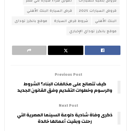
قروض بنكية للسيارات
تمويل شراء سيارة في مصر
قروض السيارات 2025
قرض السيارة البنك الأهلي
البنك الأهلي
شروط قرض السيارة
موقع بانكرز توداى
موقع بانكرز توداي الإخباري
Previous Post
كيف تتصالح على مخالفات البناء؟ الشروط
والرسوم وخطوات التقديم وفق القانون الجديد
Next Post
ذكرى وفاة شادية دلوعة السينما المصرية التي
رحلت وبقيت أعمالها خالدة