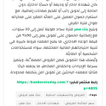
كان شهادة ادخار أو وديعة أو حسابًا ادخاريًا، دون
الحاجة إلى تحويل راتب أو تقديم ضمانات إضافية، مع
استمرار حصول العميل على العائد المقرر على مدخراته
طوال فترة القرض.
ويتيح
بنك مصر
فترة سداد طويلة تصل إلى 10 سنوات،
مع إمكانية الحصول على تمويل يصل إلى 90% من
قيمة الوعاء الادخاري، ما يمنح العملاء مرونة كبيرة في
تلبية احتياجاتهم المالية المختلفة، سواء للاستخدامات
الشخصية أو الطارئة.
ويُصنف هذا التمويل ضمن القروض المضمَّنة، ويتميز
بسرعة الإجراءات وانخفاض المخاطر، ما يجعله خيارًا
مثاليًا للعملاء الباحثين عن تمويل آمن بتكلفة محدودة.
رابط مختصر للخبر:
https://bankerstoday.com/?
p=4835
Tags:
القروض والتسهيلات البنكية
بنك مصر قروض،
سعر الفائدة القروض،
شهادات الادخار،
بنك مصر،