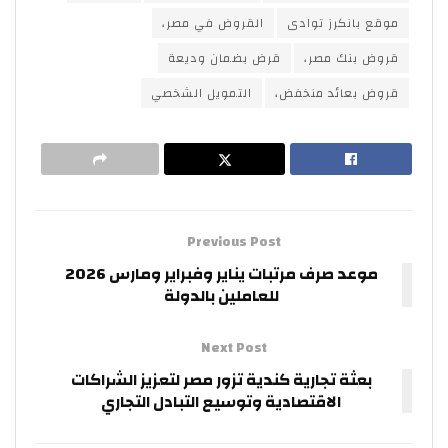
موقع بانكرز توادى
القروض في مصر،
قروض بنك مصر،
قرض بضمان وديعة
قروض بعائد منخفض،
التمويل الشخصي
Previous Post
موعد صرف مرتبات يناير وفبراير ومارس 2026
للعاملين بالدولة
Next Post
بعثة تجارية كندية تزور مصر لتعزيز الشراكات
الاقتصادية وتوسيع التبادل التجاري