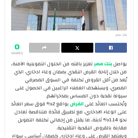
بنك مصر
0
SHARES
يواصل
بنك مصر
تعزيز باقته من الحلول التمويلية الآمنة،
من خلال إتاحة القرض النقدي بضمان وعاء ادخاري، الذي
يُعد من أقل القروض تكلفة في السوق المصرفي
المصري، ويستهدف العملاء الراغبين في الحصول على
سيولة نقدية دون المساس بمدخراتهم.
ويُحتسب العائد على
القرض
بواقع 2% فوق سعر العائد
على الوعاء الادخاري، مع تطبيق فائدة متناقصة تعادل
نحو 1.14% ثابتة، ما يقلل من إجمالي تكلفة التمويل
مقارنة بالقروض النقدية التقليدية.
ويعتمد القرض على وعاء ادخاري كضمان أساسي، سواء