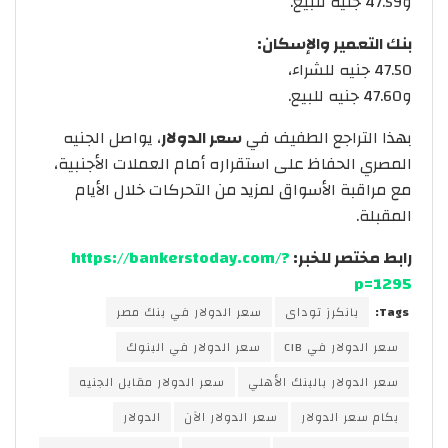
و47.59 جنيه للبيع.
بنك التعمير والإسكان:
47.50 جنيه للشراء،
و47.60 جنيه للبيع.
بهذا التراجع الطفيف في
سعر الدولار
، يواصل الجنيه
المصري الحفاظ على استقراره أمام العملات الأجنبية،
مع مراقبة الأسواق لمزيد من التحركات خلال الأيام
المقبلة.
رابط مختصر للخبر:
https://bankerstoday.com/?
p=1295
Tags:
بانكرز توداى
سعر الدولار في بنك مصر
سعر الدولار في CIB
سعر الدولار في البنوك
سعر الدولار بالبنك الأهلي
سعر الدولار مقابل الجنيه
بكام سعر الدولار
سعر الدولار الآن
الدولار