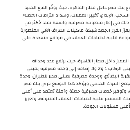
بنك مصر داخل مطار القاهرة، حيث يوفّر الفرع الجديد
حب، الإيداع، تغيير العملات، وسداد التزامات العملاء،
 ذلك في إطار منظومة مصرفية واسعة تمتد لأكثر من
ا يعزز الفرع الجديد شبكة ماكينات الصراف الآلي المتطورة
 التي تضم أكثر من 6150 ماكينة موزعة لتلبية احتياجات العملاء في مواقع متعددة على
 المميز داخل مطار القاهرة، حيث يرتفع عدد وحداته
المصرفية بالمطار إلى 19 وحدة تشمل وحدات بمبنى الركاب 1 و2 و3، إضافة إلى وحدة مصرفية بمبنى
بقرية البضائع، ووحدة مصرفية بمبنى مصر للطيران، وحدة
مجمع البنوك الخدمي ويؤكد هذا التوسع حرص بنك مصر
ة، وتوفير خدمات مصرفية حديثة وآمنة تعتمد على أعلى
ك المستمر بتلبية احتياجات العملاء المتنوعة، وتعزيز
أعلى مستويات الجودة.