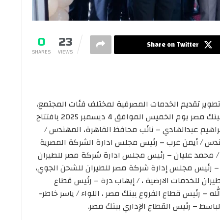
0
23
Share on Twitter
SHARES
VIEWS
تطوير تقديم الخدمات المصرفية لمختلف فئات المجتمع،
قام الأستاذ / هشام عكاشه – الرئيس التنفيذي لبنك مصر يوم الخميس الموافق 4 ديسمبر 2025 بافتتاح
 ابراهيم عبدالهادي – نائب محافظ القاهرة، المهندس /
ندس / أيمن عرب – رئيس مجلس ادارة الشركة المصرية
ار / محمد عليان – رئيس مجلس ادارة شركة مصر للطيران
 – رئيس مجلس إدارة شركة مصر للطيران للشحن الجوي،
ان للخدمات الارضية ، / إيهاب درة – رئيس قطاع
لله – رئيس قطاع الفروع ببنك مصر ، اللواء / ياسر خاطر-
لباسط – رئيس القطاع الإداري ببنك مصر.