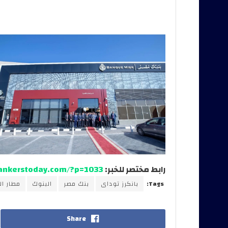
رابط مختصر للخبر:
bankerstoday.com/?p=1033
Tags:
بانكرز توداى
بنك مصر
البنوك
مطار ال
Share