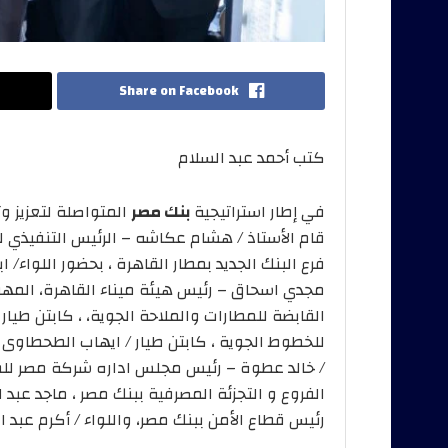
Share on Facebook
كتب أحمد عبد السلام
في إطار استراتيجية
بنك مصر
المتواصلة لتعزيز و
فرع البنك الجديد بمطار القاهرة ، بحضور اللواء/
مجدي اسحاق – رئيس هيئة ميناء القاهرة، المه
القابضة للمطارات والملاحة الجوية، ، كابتن طي
للخطوط الجوية ، كابتن طيار / ايهاب الطحطاوى
/ خالد عطوة – رئيس مجلس اداره شركة مصر للطير
الفروع و التجزئة المصرفية ببنك مصر ، ماجد عبد ا
رئيس قطاع الأمن ببنك مصر، واللواء / أكرم عبد ا