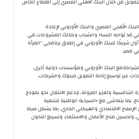
لتمويل من خلال البنك الأهلي المصري إلى القطاع الخاص
البنك الأهلي المصري والبنك الأوروبي لإعادة
لتي قد تواجه النساء والشباب وكذلك المشروعات في
ول شريكًا للبنك الأوروبي في إطلاق برنامجي “المرأة
في مصر.
 الشراكةمع البنك الأوروبي ومؤسسات دولية أخرى،
رات عبر توسيع إتاحة التمويل للبنوك والشركات.
لتنافسية وتعزيز المرونة، ودعم الانتقال نحو نموذج
ج، بما يتماشى مع «السردية الوطنية للتنمية
 الإصلاح الاقتصادي والهيكلي الجاري، بما يشمل ضبط
ي، وتحسين مناخ الأعمال والاستثمار، وتسريع التحول