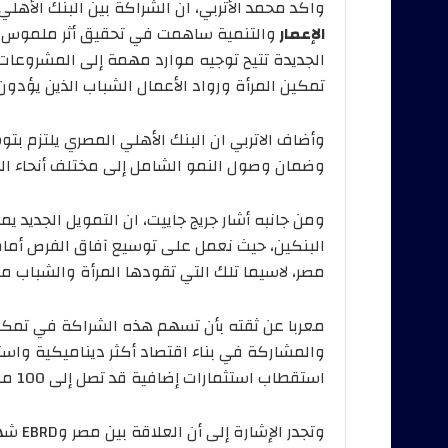
واكد محمد الأتربي، ان الشراكة بين البنك الأهل
الإعمار
والتنمية ساهمت في تحقيق أثر ملموس ل
الجديدة تتيح توجيه موارد مهمة إلى المشروعا
تمكين المرأة ورواد الأعمال الشباب الذين يؤدون د
وأضاف الاتربي ان البنك الأهلي المصري يلتزم بتوس
وضمان وصول النمو الشامل إلى مختلف أنحاء ال
ومن جانبه أشار جريج جاييت، ان التمويل الجديد
البنكين، حيث نعمل على توسيع آفاق الفرص أما
مصر، لاسيما تلك التي تقودها المرأة والشباب 
معربا عن ثقته بأن تسهم هذه الشراكة في تمكي
والمشاركة في بناء اقتصاد أكثر ديناميكية واست
استقطاب استثمارات إضافية قد تصل إلى 100 مليون دولار أمريكي.
وتجدر 