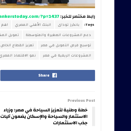
رابط مختصر للخبر:
bankerstoday.com/?p=1437
Tags:
بانكرز توداى
البنك الأهلي المصري
اهم ا
دعم المشروعات الصغيرة والمتوسطة
تمويل المش
توسيع فرص التمويل في مصر
تعزيز القطاع الخاص
المشروعات الريفية في مصر
نمو الاقتصاد المصري
Share
Previous Post
خطة وطنية لتعزيز السياحة في مصر: وزراء
الاستثمار والسياحة والإسكان يضعون آليات
جذب الاستثمارات