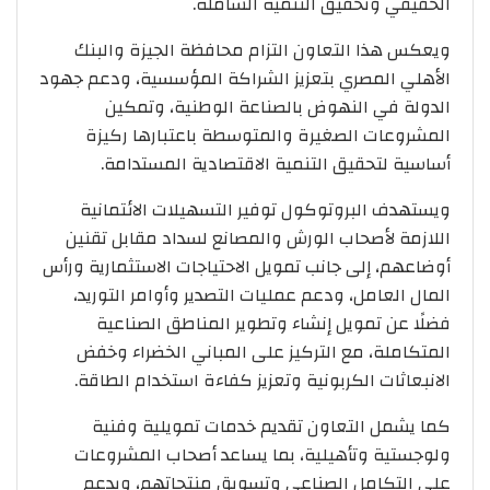
الحقيقي وتحقيق التنمية الشاملة.
ويعكس هذا التعاون التزام محافظة الجيزة والبنك
الأهلي المصري بتعزيز الشراكة المؤسسية، ودعم جهود
الدولة في النهوض بالصناعة الوطنية، وتمكين
المشروعات الصغيرة والمتوسطة باعتبارها ركيزة
أساسية لتحقيق التنمية الاقتصادية المستدامة.
ويستهدف البروتوكول توفير التسهيلات الائتمانية
اللازمة لأصحاب الورش والمصانع لسداد مقابل تقنين
أوضاعهم، إلى جانب تمويل الاحتياجات الاستثمارية ورأس
المال العامل، ودعم عمليات التصدير وأوامر التوريد،
فضلًا عن تمويل إنشاء وتطوير المناطق الصناعية
المتكاملة، مع التركيز على المباني الخضراء وخفض
الانبعاثات الكربونية وتعزيز كفاءة استخدام الطاقة.
كما يشمل التعاون تقديم خدمات تمويلية وفنية
ولوجستية وتأهيلية، بما يساعد أصحاب المشروعات
على التكامل الصناعي وتسويق منتجاتهم، ويدعم