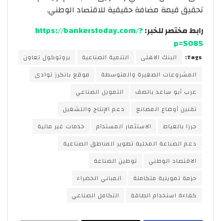
تحقيق قيمة مضافة حقيقية للاقتصاد الوطني.
رابط مختصر للخبر:
https://bankerstoday.com/?
p=5085
Tags:
البنك الاهلى
التنمية الصناعية
بروتوكول تعاون
المشروعات الصغيرة والمتوسطة
موقع بانكرز توادى
عرب أبو ساعد بالصف
التمويل الصناعي
تقنين أوضاع المصانع
دعم الإنتاج والتشغيل
جرزا بالعياط
الاستثمار المستدام
خدمات غير مالية
دعم الصناعة المحلية تطوير المناطق الصناعية
الاقتصاد الوطني
توطين الصناعة
حزمة تمويلية متكاملة
المباني الخضراء
كفاءة استخدام الطاقة
التكامل الصناعي