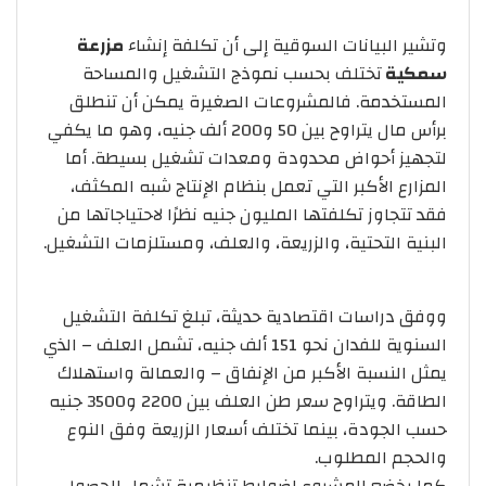
وتشير البيانات السوقية إلى أن تكلفة إنشاء
مزرعة
سمكية
تختلف بحسب نموذج التشغيل والمساحة
المستخدمة. فالمشروعات الصغيرة يمكن أن تنطلق
برأس مال يتراوح بين 50 و200 ألف جنيه، وهو ما يكفي
لتجهيز أحواض محدودة ومعدات تشغيل بسيطة. أما
المزارع الأكبر التي تعمل بنظام الإنتاج شبه المكثف،
فقد تتجاوز تكلفتها المليون جنيه نظرًا لاحتياجاتها من
البنية التحتية، والزريعة، والعلف، ومستلزمات التشغيل.
ووفق دراسات اقتصادية حديثة، تبلغ تكلفة التشغيل
السنوية للفدان نحو 151 ألف جنيه، تشمل العلف – الذي
يمثل النسبة الأكبر من الإنفاق – والعمالة واستهلاك
الطاقة. ويتراوح سعر طن العلف بين 2200 و3500 جنيه
حسب الجودة، بينما تختلف أسعار الزريعة وفق النوع
والحجم المطلوب.
كما يخضع المشروع لضوابط تنظيمية تشمل الحصول