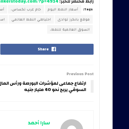
رابط مختصر للخبر:
bankerstoday.com/?p=4914
Tags:
أسعار النفط اليوم
خام غرب تكساس،
أسع
موقع بانكرز توادى
احتياطي النفط العالمي
است
السوق العالمية للنفط،
Share
Previous Post
ارتفاع جماعى لمؤشرات البورصة ورأس المال
السوقي يربح نحو 40 مليار جنيه
سارا أحمد