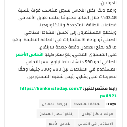
الدوليين.
ورغم ذلك، يظل النحاس يسجل مكاسب قوية بنسبة
33.48% خلال العام، مدعومًا بطلب طويل الأمد في
قطاعات الطاقة المتجددة والتكنولوجيا.
ويتطلع المستثمرون إلى تحسن النشاط الصناعي
الصيني أو زيادة الاستثمارات في الطاقة النظيفة، وهو
ما قد يمنح المعدن دفعة جديدة للارتفاع.
على المستوى المحلي، بلغ سعر كيلو
النحاس الأحمر
الصافي نحو 590 جنيهًا، بينما تراوح سعر النحاس
المستخدم في الصناعات بين 280 و300 جنيهًا وفقًا
لتصريحات متى بشاي، رئيس شعبة المستوردين.
رابط مختصر للخبر:
https://bankerstoday.com/?
p=4921
Tags:
الطاقة المتجددة
بورصة المعادن
موقع بانكرز توادى
ارتفاع أسعار المعادن
الاستثمار في النحاس
النحاس الأحمر