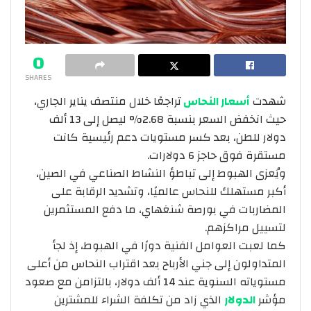
0
SHARES
شهدت
أسعار النحاس
تراجعًا خلال منتصف يناير الجاري،
حيث انخفض السعر بنسبة 2.68% ليصل إلى 13 ألف
دولار للطن، بعد كسر مستويات دعم رئيسية كانت
مستقرة فوق حاجز 6 دولارات.
ويُعزى الهبوط إلى تباطؤ النشاط الصناعي في الصين،
أكبر مستهلك للنحاس عالميًا، وتشديد الرقابة على
المضاربات في بورصة شنغهاي، ما دفع المستثمرين
لتسييل مراكزهم.
كما لعبت العوامل الفنية دورًا في الهبوط، إذ لجأ
المتداولون إلى جني الأرباح بعد اقتراب النحاس من أعلى
مستوياته السنوية عند 14 ألف دولار، بالتزامن مع صعود
مؤشر
الدولار
الذي زاد من تكلفة الشراء للمشترين